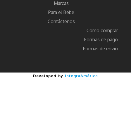
Marcas
LLORENS
Para el Bebe
LORIEL
Contáctenos
Como comprar
LUDATTICA
Formas de pago
LUDILO
Formas de envio
MACLAREN
MAGNA -TILES
MAISTO
Developed by
IntegraAmérica
MAKE IT REAL
MALDITO GAMES
MALDON
MARAL
MAXI COSI