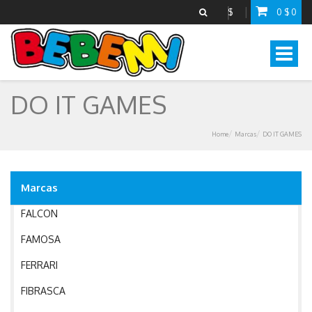
DO IT GAMES
$
0
$
0
DOLU
Mostra
DOOKY
menu
DR BROWNS BABY
DO IT GAMES
DREAMBABY
EDUCA
Home
Marcas
DO IT GAMES
EUROGRAPHICS
Marcas
FALCA
FALCON
FAMOSA
FERRARI
FIBRASCA