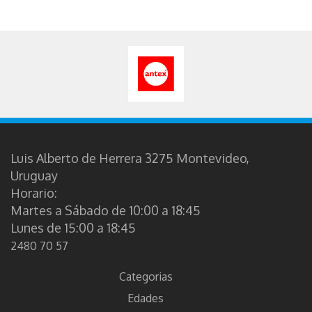
KEENWAY
KEEP
KOGEE
KOOLSUN
KREKER
KYDOS
Luis Alberto de Herrera 3275 Montevideo,
Uruguay
LAMAZE
Horario:
LEAP FROG
Martes a Sábado de 10:00 a 18:45
Lunes de 15:00 a 18:45
LEGO
2480 70 57
LISCIANI
Categorias
LITTLE LIVE PETS
Edades
LITTLE TIKES