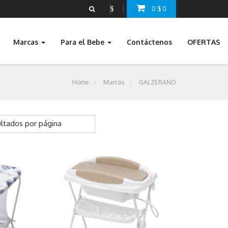
$
0
$
0
Marcas
Para el Bebe
Contáctenos
OFERTAS
Home
Marcas
GALZERANO
ltados por página