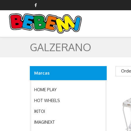
GALZERANO
GEOMAG
GIOTTO
GLOBBER
GALZERANO
GRACO
GUCLU TOYS
HASBRO
Orde
Marcas
HAUCK
HOME PLAY
HOT WHEELS
IKITOI
IMAGINEXT