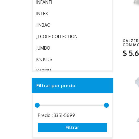
INFANTI
INTEX
JINBAO
JJ COLE COLLECTION
GALZER
CON M
JUMBO
$
5
.
K's KIDS
KARIBU
KEENWAY
Filtrar por precio
KEEP
KOGEE
Precio :
3351-5699
KOOLSUN
KREKER